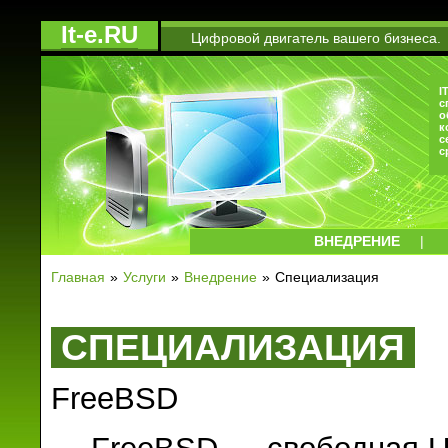
It-e.RU
Цифровой двигатель вашего бизнеса.
I
с
о
к
с
с
ВНЕДРЕНИЕ
|
Главная
Услуги
Внедрение
Специализация
СПЕЦИАЛИЗАЦИЯ
FreeBSD